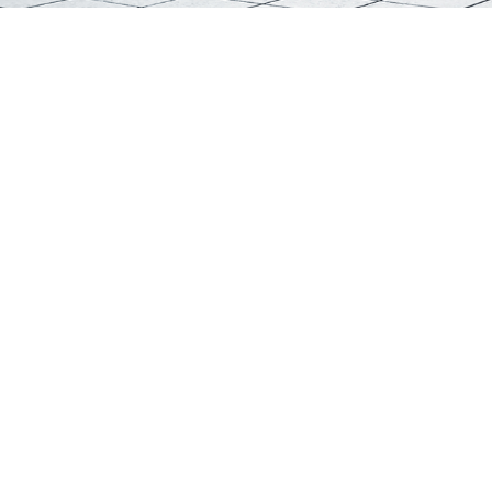
花車(chē)底盤(pán)
游覽觀(guān)光車