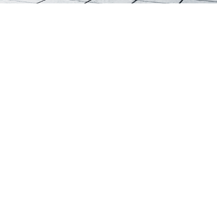
(chē)
牽引車(chē)
四輪巡