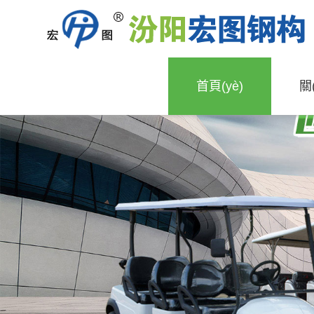
熟妇好紧好爽呀_2020最新国产高清毛片
首頁(yè)
關