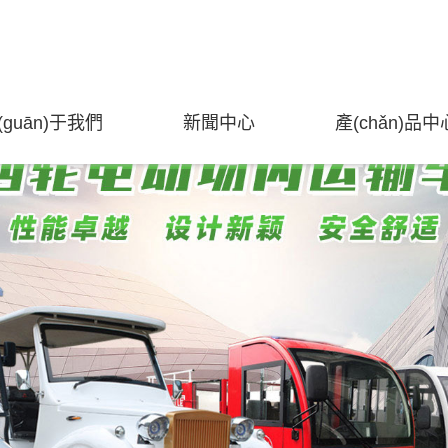
_欧美A级在线视频_97热这里只有精品国产
(guān)于我們
新聞中心
產(chǎn)品中